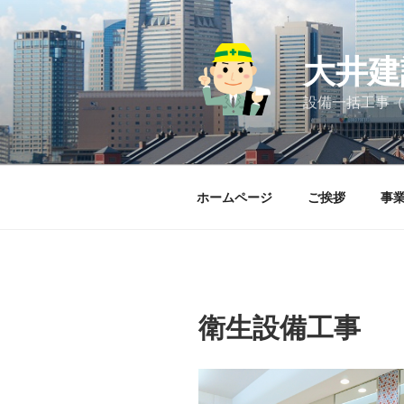
コ
ン
テ
大井建
ン
ツ
設備一括工事（
へ
ス
キ
ッ
ホームページ
ご挨拶
事
プ
衛生設備工事