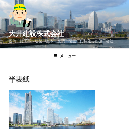
コ
ン
テ
ン
ツ
大井建設株式会社
へ
設備一括工事（建築・土木・空調・衛生）に特化した施工会社
ス
キ
メニュー
ッ
プ
半表紙