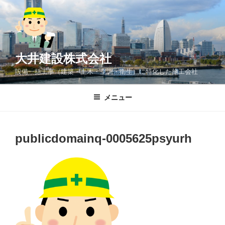
コ
ン
テ
ン
ツ
大井建設株式会社
へ
設備一括工事（建築・土木・空調・衛生）に特化した施工会社
ス
キ
メニュー
ッ
プ
publicdomainq-0005625psyurh