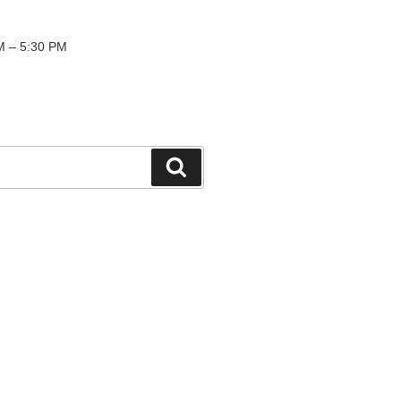
 – 5:30 PM
検
索