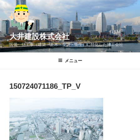
コ
ン
テ
ン
ツ
大井建設株式会社
へ
設備一括工事（建築・土木・空調・衛生）に特化した施工会社
ス
キ
メニュー
ッ
プ
150724071186_TP_V