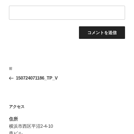
投
前
前
稿
の
150724071186_TP_V
ナ
投
ビ
稿
ゲ
ー
アクセス
シ
住所
ョ
横浜市西区平沼2-4-10
ン
森ビル